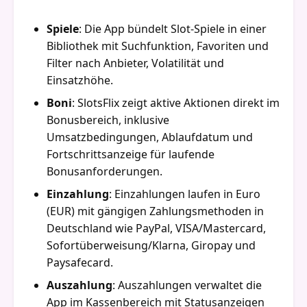
Spiele
: Die App bündelt Slot-Spiele in einer
Bibliothek mit Suchfunktion, Favoriten und
Filter nach Anbieter, Volatilität und
Einsatzhöhe.
Boni
: SlotsFlix zeigt aktive Aktionen direkt im
Bonusbereich, inklusive
Umsatzbedingungen, Ablaufdatum und
Fortschrittsanzeige für laufende
Bonusanforderungen.
Einzahlung
: Einzahlungen laufen in Euro
(EUR) mit gängigen Zahlungsmethoden in
Deutschland wie PayPal, VISA/Mastercard,
Sofortüberweisung/Klarna, Giropay und
Paysafecard.
Auszahlung
: Auszahlungen verwaltet die
App im Kassenbereich mit Statusanzeigen