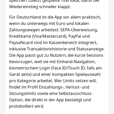
speichert zuletzt gespielte Titel lokal, damit der
Wiedereinstieg schneller klappt.
Für Deutschland ist die App vor allem praktisch,
wenn du unterwegs mit Euro und lokalen
Zahlungswegen arbeitest: SEPA-Überweisung,
Kreditkarte (Visa/Mastercard), PayPal und
Paysafecard sind im Kassenbereich integriert,
inklusive Transaktionshistorie und Statusanzeige.
Die App passt gut zu Nutzern, die kurze Sessions
bevorzugen, weil sie mit Einhand-Navigation,
biometrischem Login (Face ID/Touch ID, falls am
Gerät aktiv) und einer kompakten Spielauswahl
pro Kategorie arbeitet. Wer Limits setzen will,
findet im Profil Einzahlungs-, Verlust- und
Sitzungslimits sowie eine Selbstausschluss-
Option, die direkt in der App bestätigt und
protokolliert wird.