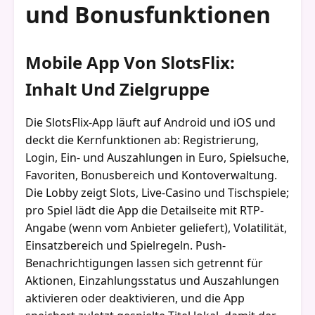
und Bonusfunktionen
Mobile App Von SlotsFlix:
Inhalt Und Zielgruppe
Die SlotsFlix-App läuft auf Android und iOS und
deckt die Kernfunktionen ab: Registrierung,
Login, Ein- und Auszahlungen in Euro, Spielsuche,
Favoriten, Bonusbereich und Kontoverwaltung.
Die Lobby zeigt Slots, Live-Casino und Tischspiele;
pro Spiel lädt die App die Detailseite mit RTP-
Angabe (wenn vom Anbieter geliefert), Volatilität,
Einsatzbereich und Spielregeln. Push-
Benachrichtigungen lassen sich getrennt für
Aktionen, Einzahlungsstatus und Auszahlungen
aktivieren oder deaktivieren, und die App