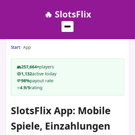
🔥 SlotsFlix
Start
App
👥
257,664+
players
🟢
1,132
active today
💸
98%
payout rate
⭐
4.9/5
rating
SlotsFlix App: Mobile
Spiele, Einzahlungen